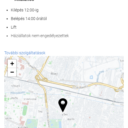
Kilépés 12:00-ig
Belépés 14:00 órától
Lift
Háziállatok nem engedélyezettek
Wellness
További szolgáltatások
Spa
+
törökfürdő | gőzfürdő
−
Szauna
Konditerem
Medence
Medence
gyerekmedence