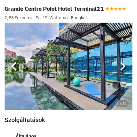
Grande Centre Point Hotel Terminal21
2, 88 Sukhumvit Soi 19 (Wattana) - Bangkok
Előző
köve
1
/ 25
Szolgáltatások
Általános