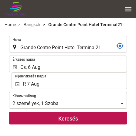
Home
Bangkok
Grande Centre Point Hotel Terminal21
.
Hova
.
Érkezés napja
Kijelentkezés napja
Kihasználtság
Kihasználtság
2
személyek
,
1
Szoba
Keresés