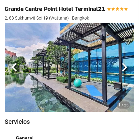
Grande Centre Point Hotel Terminal21
2, 88 Sukhumvit Soi 19 (Wattana) - Bangkok
Anterior
Sigui
1
/ 25
Servicios
General