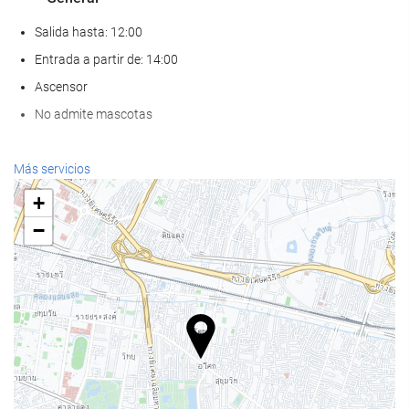
Salida hasta: 12:00
Entrada a partir de: 14:00
Ascensor
No admite mascotas
Bienestar
Más servicios
Spa
+
Hammam
−
Sauna
Gimnasio
Piscina
Piscina
Piscina infantil