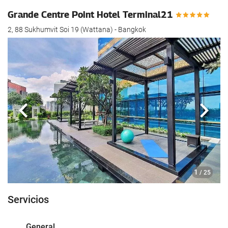
Grande Centre Point Hotel Terminal21
2, 88 Sukhumvit Soi 19 (Wattana) - Bangkok
Anterior
Sigui
1
/ 25
Servicios
General