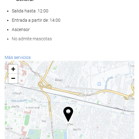
Salida hasta: 12:00
Entrada a partir de: 14:00
Ascensor
No admite mascotas
Bienestar
Más servicios
Spa
+
Hammam
−
Sauna
Gimnasio
Piscina
Piscina
Piscina infantil