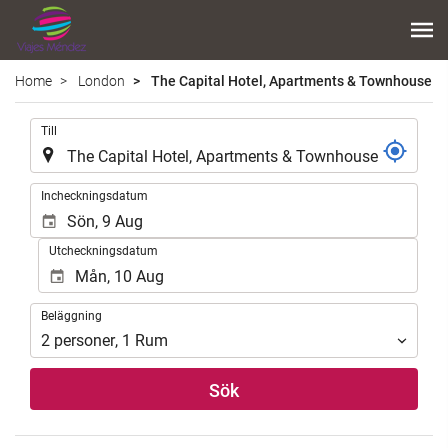
Home
London
The Capital Hotel, Apartments & Townhouse
.
Till
.
Incheckningsdatum
Utcheckningsdatum
Beläggning
Beläggning
2
personer
,
1
Rum
Sök