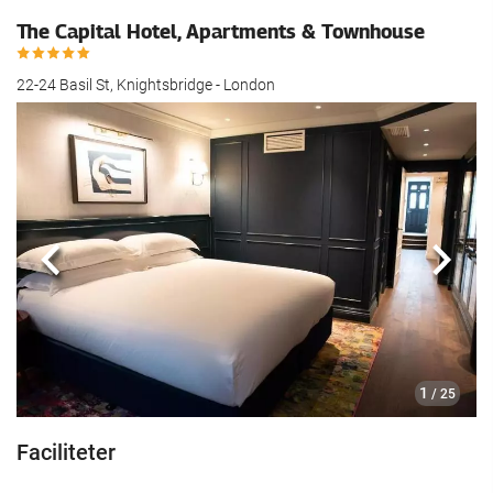
The Capital Hotel, Apartments & Townhouse
22-24 Basil St, Knightsbridge - London
Föregående
Nästa
1
/ 25
Faciliteter