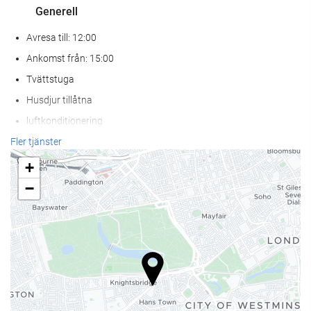
Generell
Avresa till: 12:00
Ankomst från: 15:00
Tvättstuga
Husdjur tillåtna
luftkonditionering
Centralvärme
Fler tjänster
Hiss
+
Helt rökfritt
−
Husdjur ej tillåtna
Receptionstjänster
24-timmarsreception
Bagageförvaring
Säkerhetsbox