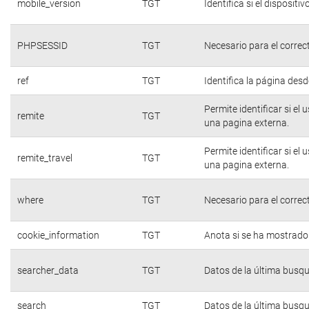
mobile_version
TGT
Identifica si el dispositiv
PHPSESSID
TGT
Necesario para el correc
ref
TGT
Identifica la página desde
Permite identificar si el
remite
TGT
una pagina externa.
Permite identificar si el
remite_travel
TGT
una pagina externa.
where
TGT
Necesario para el correc
cookie_information
TGT
Anota si se ha mostrado e
searcher_data
TGT
Datos de la última busq
search
TGT
Datos de la última busq