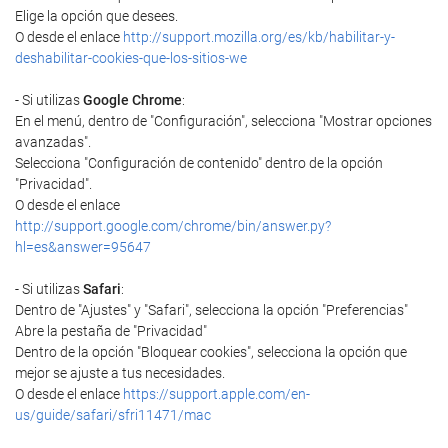
Elige la opción que desees.
O desde el enlace
http://support.mozilla.org/es/kb/habilitar-y-
deshabilitar-cookies-que-los-sitios-we
- Si utilizas
Google Chrome
:
En el menú, dentro de "Configuración", selecciona "Mostrar opciones
avanzadas".
Selecciona "Configuración de contenido" dentro de la opción
"Privacidad".
O desde el enlace
http://support.google.com/chrome/bin/answer.py?
hl=es&answer=95647
- Si utilizas
Safari
:
Dentro de "Ajustes" y "Safari", selecciona la opción "Preferencias"
Abre la pestaña de "Privacidad"
Dentro de la opción "Bloquear cookies", selecciona la opción que
mejor se ajuste a tus necesidades.
O desde el enlace
https://support.apple.com/en-
us/guide/safari/sfri11471/mac