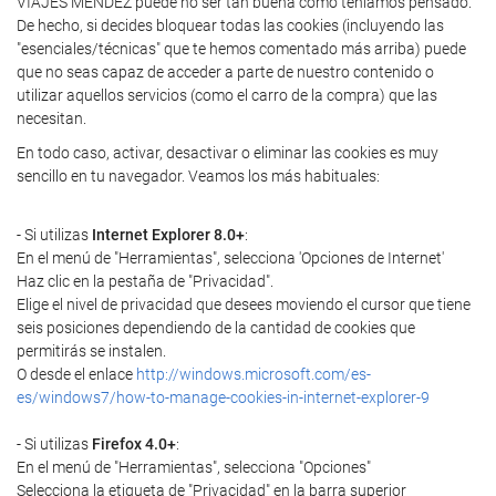
VIAJES MENDEZ puede no ser tan buena como teníamos pensado.
De hecho, si decides bloquear todas las cookies (incluyendo las
"esenciales/técnicas" que te hemos comentado más arriba) puede
que no seas capaz de acceder a parte de nuestro contenido o
utilizar aquellos servicios (como el carro de la compra) que las
necesitan.
En todo caso, activar, desactivar o eliminar las cookies es muy
sencillo en tu navegador. Veamos los más habituales:
- Si utilizas
Internet Explorer 8.0+
:
En el menú de "Herramientas", selecciona 'Opciones de Internet'
Haz clic en la pestaña de "Privacidad".
Elige el nivel de privacidad que desees moviendo el cursor que tiene
seis posiciones dependiendo de la cantidad de cookies que
permitirás se instalen.
O desde el enlace
http://windows.microsoft.com/es-
es/windows7/how-to-manage-cookies-in-internet-explorer-9
- Si utilizas
Firefox 4.0+
:
En el menú de "Herramientas", selecciona "Opciones"
Selecciona la etiqueta de "Privacidad" en la barra superior