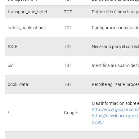
transport_and_hotel
TGT
Datos de la última busq
hotels_notifications
TGT
Configuración interna de
SSLB
TGT
Necesario para el correc
uid
TGT
Identifica al usuario de
book_data
TGT
Permite agilizar el proce
Más información sobre e
http://www.google.com/
*
Google
https://developers.googl
usage