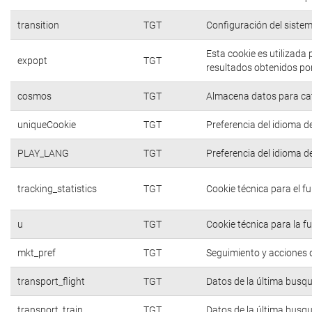
transition
TGT
Configuración del siste
Esta cookie es utilizada
expopt
TGT
resultados obtenidos por
cosmos
TGT
Almacena datos para cate
uniqueCookie
TGT
Preferencia del idioma d
PLAY_LANG
TGT
Preferencia del idioma d
tracking_statistics
TGT
Cookie técnica para el f
u
TGT
Cookie técnica para la f
mkt_pref
TGT
Seguimiento y acciones d
transport_flight
TGT
Datos de la última busq
transport_train
TGT
Datos de la última busq