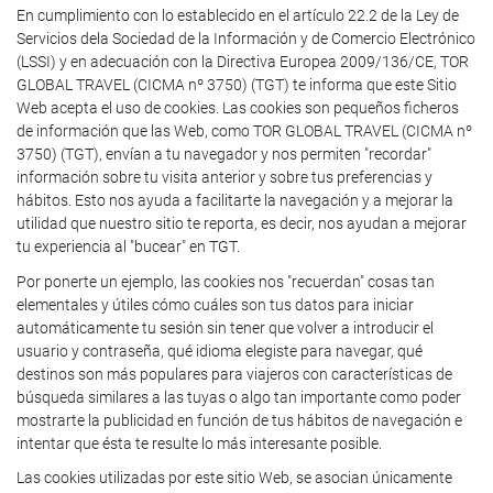
En cumplimiento con lo establecido en el artículo 22.2 de la Ley de
Servicios dela Sociedad de la Información y de Comercio Electrónico
(LSSI) y en adecuación con la Directiva Europea 2009/136/CE, TOR
GLOBAL TRAVEL (CICMA nº 3750) (TGT) te informa que este Sitio
Web acepta el uso de cookies. Las cookies son pequeños ficheros
de información que las Web, como TOR GLOBAL TRAVEL (CICMA nº
3750) (TGT), envían a tu navegador y nos permiten "recordar"
información sobre tu visita anterior y sobre tus preferencias y
hábitos. Esto nos ayuda a facilitarte la navegación y a mejorar la
utilidad que nuestro sitio te reporta, es decir, nos ayudan a mejorar
tu experiencia al "bucear" en TGT.
Por ponerte un ejemplo, las cookies nos "recuerdan" cosas tan
elementales y útiles cómo cuáles son tus datos para iniciar
automáticamente tu sesión sin tener que volver a introducir el
usuario y contraseña, qué idioma elegiste para navegar, qué
destinos son más populares para viajeros con características de
búsqueda similares a las tuyas o algo tan importante como poder
mostrarte la publicidad en función de tus hábitos de navegación e
intentar que ésta te resulte lo más interesante posible.
Las cookies utilizadas por este sitio Web, se asocian únicamente