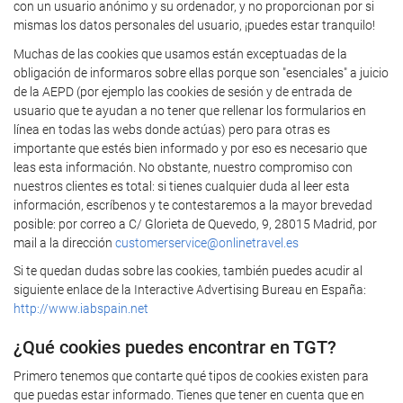
con un usuario anónimo y su ordenador, y no proporcionan por si
mismas los datos personales del usuario, ¡puedes estar tranquilo!
Muchas de las cookies que usamos están exceptuadas de la
obligación de informaros sobre ellas porque son "esenciales" a juicio
de la AEPD (por ejemplo las cookies de sesión y de entrada de
usuario que te ayudan a no tener que rellenar los formularios en
línea en todas las webs donde actúas) pero para otras es
importante que estés bien informado y por eso es necesario que
leas esta información. No obstante, nuestro compromiso con
nuestros clientes es total: si tienes cualquier duda al leer esta
información, escríbenos y te contestaremos a la mayor brevedad
posible: por correo a C/ Glorieta de Quevedo, 9, 28015 Madrid, por
mail a la dirección
customerservice@onlinetravel.es
Si te quedan dudas sobre las cookies, también puedes acudir al
siguiente enlace de la Interactive Advertising Bureau en España:
http://www.iabspain.net
¿Qué cookies puedes encontrar en TGT?
Primero tenemos que contarte qué tipos de cookies existen para
que puedas estar informado. Tienes que tener en cuenta que en